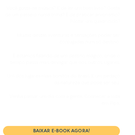
Você gosta de música? E de ler um bom livro? Gosta
de um passeio numa trilha? E de praticar arvorismo?
Pilotar um quadriciclo?
Muitas destas aventuras e sensações poder ser
conjugadas num só destino.
E estamos falando de um destino mágico, onde o
tempo passa mais devagar que nos outros lugares.
Um dos lugares mais bonitos do Brasil. E um pedaço
da natureza que pode ser seu.
Venha passar um dia com a gente. Conhecer a vida
em Pipa.
BAIXAR E-BOOK AGORA!