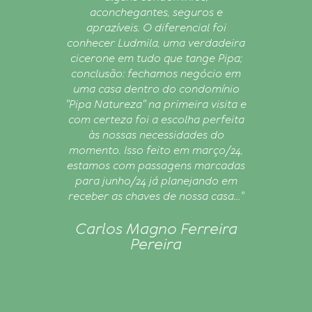
ela
aconchegantes, seguros e
mel
rmas:
aprazíveis. O diferencial foi
úvidas
conhecer Ludmila, uma verdadeira
r, nos
cicerone em tudo que tange Pipa;
a em
conclusão: fechamos negócio em
ém
uma casa dentro do condomínio
"Pipa Natureza" na primeira visita e
"
com certeza foi a escolha perfeita
às nossas necessidades do
z
momento. Isso feito em março/24,
estamos com passagens marcadas
para junho/24 já planejando em
receber as chaves de nossa casa..."
Carlos Magno Ferreira
Pereira