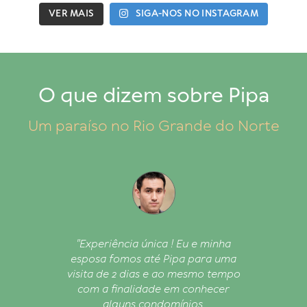
VER MAIS
SIGA-NOS NO INSTAGRAM
O que dizem sobre Pipa
Um paraíso no Rio Grande do Norte
 todo
"Experiência única ! Eu e minha
"E
a de
esposa fomos até Pipa para uma
cuid
e foi
visita de 2 dias e ao mesmo tempo
conh
todo
com a finalidade em conhecer
em P
ano e
alguns condomínios,
ir