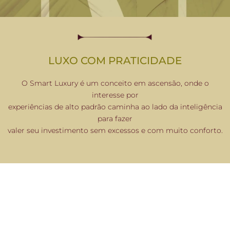
LUXO COM PRATICIDADE
O Smart Luxury é um conceito em ascensão, onde o
interesse por
experiências de alto padrão caminha ao lado da inteligência
para fazer
valer seu investimento sem excessos e com muito conforto.