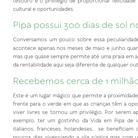
tesouro e o privilégio de proporcionar felicidade
cultural e oportunidades.
Pipa possui 300 dias de sol n
Conversamos um pouco sobre essa peculiarida
acontece apenas nos meses de maio e junho qua
mas que quase sempre permite até uma praia em al
da rentabilidade aqui seja diferente de qualquer out
Recebemos cerca de 1 milhão
Este é um lugar mágico que permite a proximidade
frente para o verde em que as crianças têm a opor
viver livres se tornou um privilégio. Por serem 
exemplo, ter um gostinho da Vida em Pipa de v
italianos, franceses, holandeses… se beneficia
poucos dias vivenciando a vila rústica mas com um