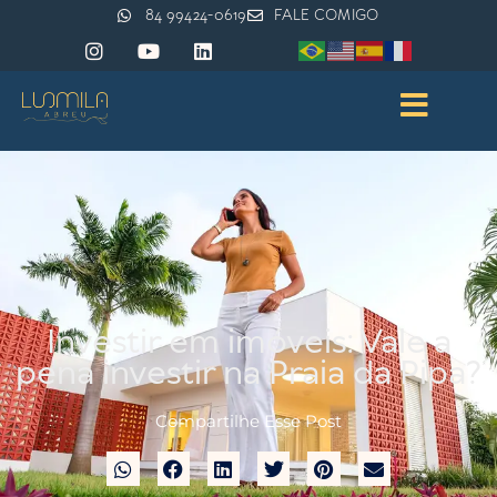
84 99424-0619
FALE COMIGO
Investir em imóveis: Vale a
pena investir na Praia da Pipa?
Compartilhe Esse Post